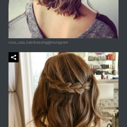
ross_caia_hairdressing@instagram