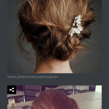
maple_lanehairmakeup@instagram