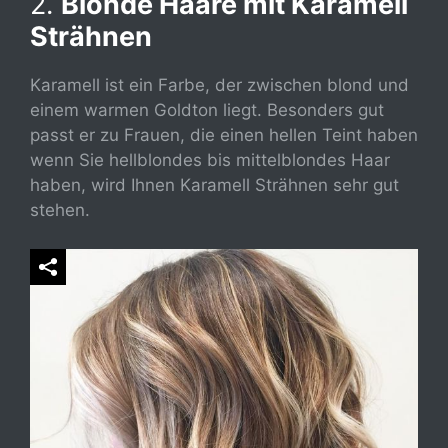
2.
Blonde Haare mit Karamell
Strähnen
Karamell ist ein Farbe, der zwischen blond und
einem warmen Goldton liegt. Besonders gut
passt er zu Frauen, die einen hellen Teint haben
wenn Sie hellblondes bis mittelblondes Haar
haben, wird Ihnen Karamell Strähnen sehr gut
stehen.