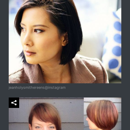
jeanholysmithereens@instagram